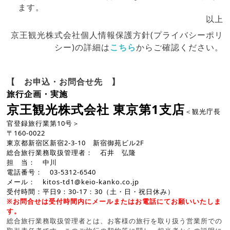
ます。
以上
京王観光株式会社個人情報保護方針(プライバシーポリ
シー)の​​詳細は
こちら
からご確認ください。
【 お申込・お問合せ先 】
旅行企画・実施
京王観光株式会社 東京第1支店
＜観光庁長
官登録旅行業第10号＞
〒160-0022
東京都新宿区新宿2-3-10 新宿御苑ビル2F
総合旅行業務取扱管理者： 石井 弘隆
担 当： 中川
電話番号： 03-5312-6540
メール： kitos-td1@keio-kanko.co.jp
受付時間：平日9：30-17：30（土・日・祝日休み）
※お問合せは受付時間内にメールまたはお電話にてお願いいたしま
す。
総合旅行業務取扱管理者とは、お客様の旅行を取り扱う営業所での