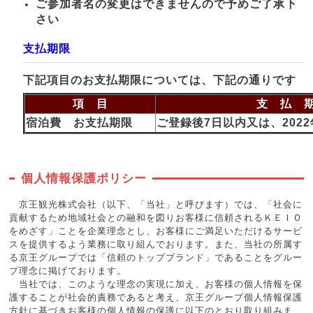
ご参加者名の変更はできませんので予めご了承下
さい
支払期限
下記項目のお支払期限については、下記の通りです
項 目
支 払 
宿泊費 お支払期限
ご登録後7日以内又は、2022
個人情報保護ポリシー
京王観光株式会社（以下、「当社」と呼びます）では、「社会に
貢献するため地域社会との融和を図りお客様に信頼されるＫＥＩＯ
をめざす」ことを企業理念とし、お客様にご満足いただけるサービ
スを提供するよう業務に取り組んでおります。また、当社の所属す
る京王グループでは「信頼のトップブランド」であることをグルー
プ理念に掲げております。
当社では、このような理念の実現に加え、お客様の個人情報を保
護することが社会的責務であると考え、京王グループ個人情報保護
方針に基づきお客様の個人情報の保護に以下のとおり取り組みま